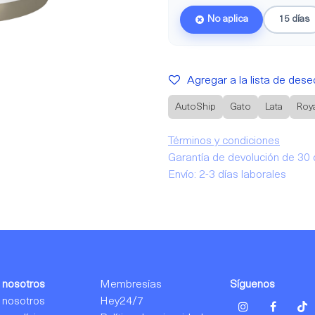
No aplica
15 días
Agregar a la lista de dese
AutoShip
Gato
Lata
Roy
Términos y condiciones
Garantía de devolución de 30 
Envío: 2-3 días laborales
 nosotros
Membresías
Síguenos
 nosotros
Hey24/7