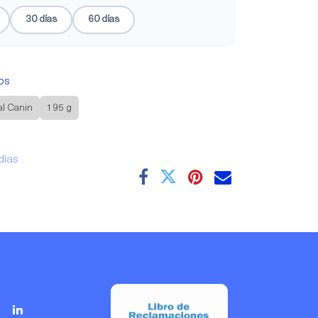
30 días
60 días
os
al Canin
195 g
días