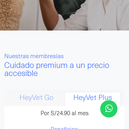
Nuestras membresías
Cuidado premium a un precio
accesible
HeyVet Go
HeyVet Plus
Por S/24.90 al mes