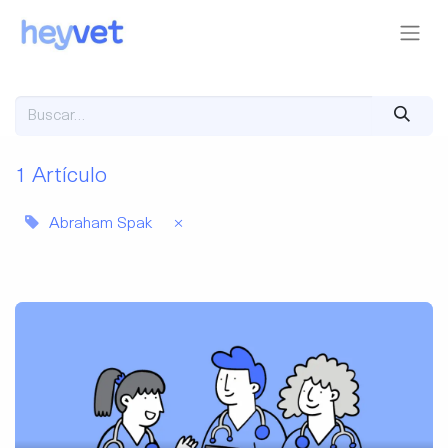
1 Artículo
Abraham Spak
×