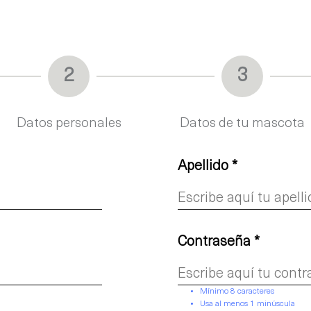
cios
Membresías
HeyBlog
2
3
Datos personales
Datos de tu mascota
Apellido *
Contraseña *
Mínimo 8 caracteres
Usa al menos 1 minúscula