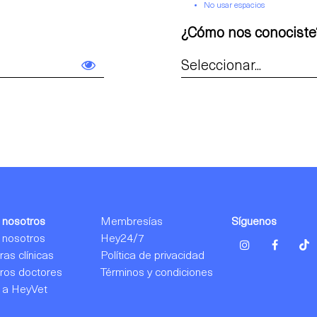
No usar espacios
¿Cómo nos conociste
 nosotros
Membresías
Síguenos
 nosotros
Hey24/7
as clínicas
Política de privacidad
ros doctores
Términos y condiciones
 a HeyVet